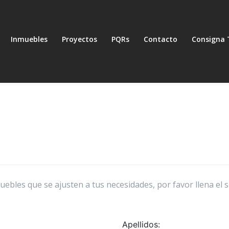
Inmuebles
Proyectos
PQRs
Contacto
Consigna 
bles que se ajusten a tus necesidades, por favor llena el 