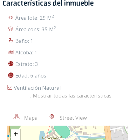
Características del inmueble
2
Área lote: 29 M
2
Área cons: 35 M
Baño: 1
Alcoba: 1
Estrato: 3
Edad: 6 años
Ventilación Natural
↓
Mostrar todas las características
Zona Residencial
Piso En Cemento
Mapa
Street View
Servicio De Lavandería
Closet