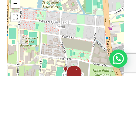
Usado
Zona De Ropas
Vigilancia Privada 24*7
Zonas Verdes
Piso En Baldosa
Calentador A Gas