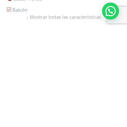
Balcón
↓
Mostrar todas las características
Cocina Integral
Ascensor
Mapa
Street View
Canchas Deportivas
Área Urbana
Piso En Cerámica
Hall De Alcobas
Vista Panorámica
Sobre Vía Secundaria
Cómodas Vias De Acceso
Baño Auxiliar
Sala-Comedor