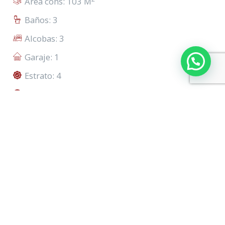
Área cons: 103 M
Baños: 3
Alcobas: 3
Garaje: 1
Estrato: 4
Edad: 5 años
Balcón
↓
Mostrar todas las características
Sala-Comedor
Depósito/Bodega
Mapa
Street View
Ascensor
Gas Natural
Hall De Alcobas
Vigilancia Privada 24*7