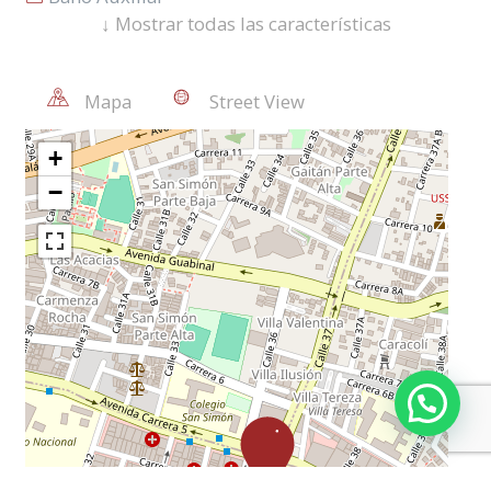
↓
Mostrar todas las características
Área Urbana
Cocina Semi Integral
Mapa
Street View
Hall De Alcobas
Cómodas Vias De Acceso
Trans. Público Cercano
Closet
Colegios/Universidades
Gas Natural
Zona De Ropas
Sobre Vía Principal
Sala-Comedor
Zona Comercial