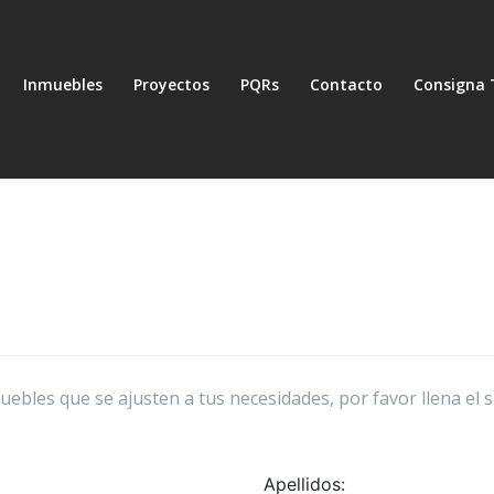
Inmuebles
Proyectos
PQRs
Contacto
Consigna 
bles que se ajusten a tus necesidades, por favor llena el 