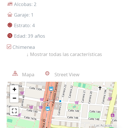
Alcobas: 2
Garaje: 1
Estrato: 4
Edad: 39 años
Chimenea
↓
Mostrar todas las características
Depósito/Bodega
Piso Madera Laminada
Mapa
Street View
Citófono
Restaurantes
Genera Renta
Cocina Tipo Americano
Instalación De Gas