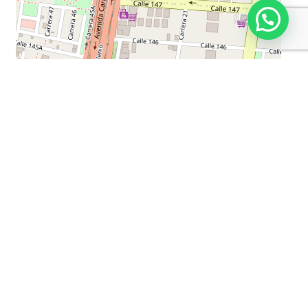
Vigilancia Privada 24*7
Cerca De Zona Urbana
Parques Cercanos
Trans. Público Cercano
Closet
Estudio
Sala-Comedor
Garaje Cubierto
Área Urbana
Chimenea En Sala Y/O Comedor
Gas Natural
Bahía Exterior De Parqueo
Zona De Lavandería