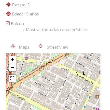
Estrato: 5
Edad: 19 años
Balcón
↓
Mostrar todas las características
Closet
Piso Madera Laminada
Mapa
Street View
Terraza
Citófono
Salón Comunal
Calentador A Gas
Cocina A Gas
Vista Exterior
Cableado De Red