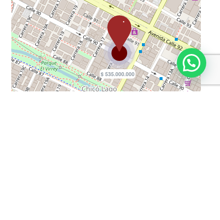
Circuito Cerrado De Tv
Tanques De Agua
Cómodas Vias De Acceso
Sobre Vía Secundaria
Cocina Integral
Calentador
Divisiones
Ascensor
Parqueadero Visitantes
Garaje Cubierto
Blackout
Gas Natural
Puerta De Seguridad