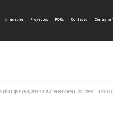
Inmuebles
Proyectos
PQRs
Contacto
Consigna 
bles que se ajusten a tus necesidades, por favor llena el 