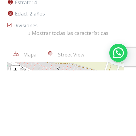
Estrato: 4
Edad: 2 años
Divisiones
↓
Mostrar todas las características
Asador
Fachada Pintura
Mapa
Street View
Parqueadero Visitantes
Portería/Vigilancia
Zona Infantil
Zona Residencial
Piso En Cerámica
Zona De Ropas
Circuito Cerrado De Tv
Tanques De Agua