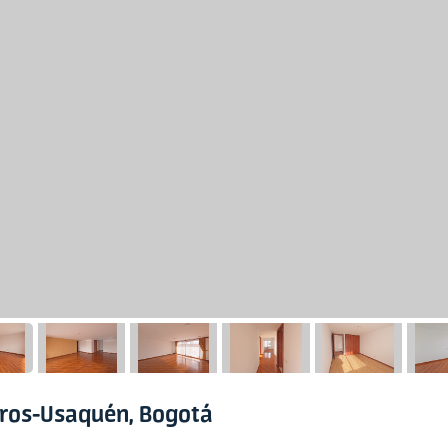
dros-Usaquén, Bogotá