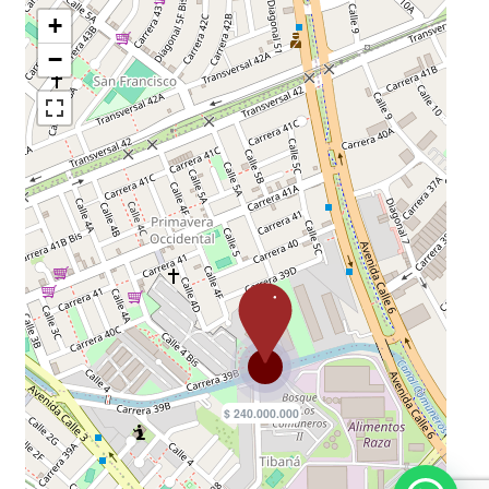
En Conjunto Cerrado
Piscina
Calentador
Calentador A Gas
Piso En Madera
Cocina Integral
Closet
Iluminación Natural
Ubicada En Edificio