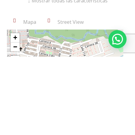
↓
Mostrar todas las características
Colegios/Universidades
Cocina Tradicional
Mapa
Street View
Iluminación Natural
Sobre Vía Secundaria
Cómodas Vias De Acceso
Sala-Comedor
Zona Residencial
Gas Natural
Piso En Cerámica
Trans. Público Cercano
Estudio
Acceso Pavimentado
Hall De Alcobas