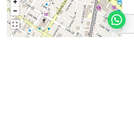
Trans. Público Cercano
Acceso Pavimentado
Cerca A Sector Comercial
Baños Comunales
Sobre Vía Secundaria
Baños Públicos
Sobre Vía Principal
Cómodas Vias De Acceso
Bombas De Gasolina