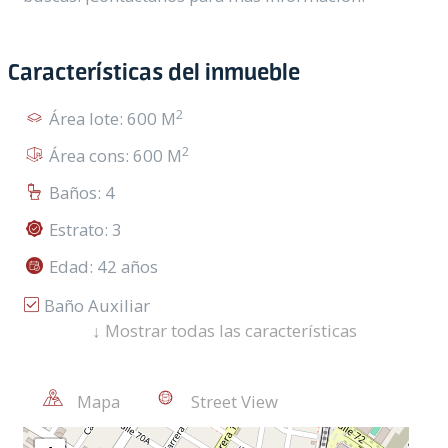
Características del inmueble
2
Área lote: 600 M
2
Área cons: 600 M
Baños: 4
Estrato: 3
Edad: 42 años
Baño Auxiliar
↓
Mostrar todas las características
Zona Comercial
Uso Suelo Comercial
Mapa
Street View
Garaje/Parqueadero(S)