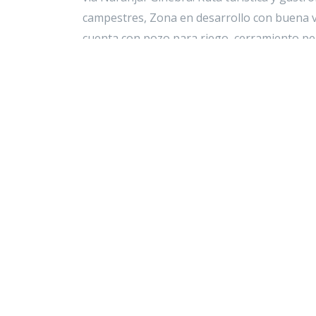
campestres, Zona en desarrollo con buena va
cuenta con pozo para riego, cerramiento peri
agrícolas. Topografía plana, Clima Cálido- T
proyecto para su casa campestre soñada con 
Características del inmueble
2
Área lote: 7.051 M
Estrato: 1
Edad: 3 años
Acceso Pavimentado
↓
Most
Lote Vacio
Tanques De Agua