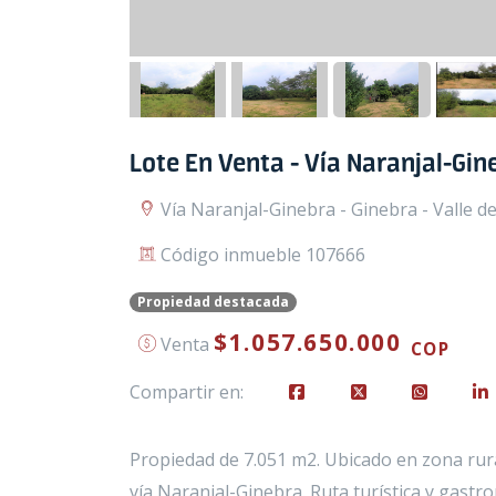
Lote En Venta - Vía Naranjal-Gin
Vía Naranjal-Ginebra - Ginebra - Valle d
Código inmueble 107666
Propiedad destacada
$1.057.650.000
Venta
COP
Compartir en:
Propiedad de 7.051 m2. Ubicado en zona rura
vía Naranjal-Ginebra. Ruta turística y gast