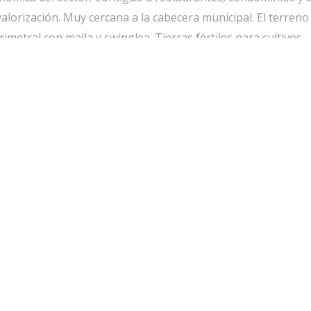
lorización. Muy cercana a la cabecera municipal. El terreno
metral con malla y swinglea. Tierras fértiles para cultivos
emperatura 22-24 °. Por su área en el podrá desarrollar el
amplios espacios y/o realizar alguna actividad comercial.
rar todas las características