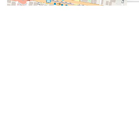
Sobre Carrera
Zona Residencial
Fachada Ladrillo A La Vista
Vigilancia Privada 24*7
Ascensor
Parqueadero Visitantes
Corporativo
Cableado De Red
Parqueadero Motos
Sobre Vía Principal