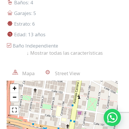
Baños: 4
Garajes: 5
Estrato: 6
Edad: 13 años
Baño Independiente
↓
Mostrar todas las características
Auditorio
Planta Eléctrica
Mapa
Street View
Zona Comercial
Circuito Cerrado De Tv
Salas De Reuniones Comunales
Trans. Público Cercano
Cocineta
Citófono