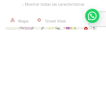
↓
Mostrar todas las características
Piso En Cerámica
Fuera De Centro Comercial
Mapa
Street View
Parqueadero Externo
Usado
Garaje/Parqueadero(S)
Uso Suelo Comercial
Vista Interior
Trans. Público Cercano
Precio Negociable