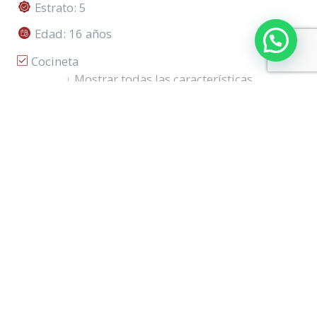
Estrato: 5
Edad: 16 años
Cocineta
↓
Mostrar todas las características
Ascensor
Corretaje
Mapa
Street View
Vista Exterior
Vigilancia Privada 24*7
Lic. De Construccion
Sobre Carrera
Garaje Cubierto
Piso Laminado
Ubicada En Edificio
Tanques De Agua