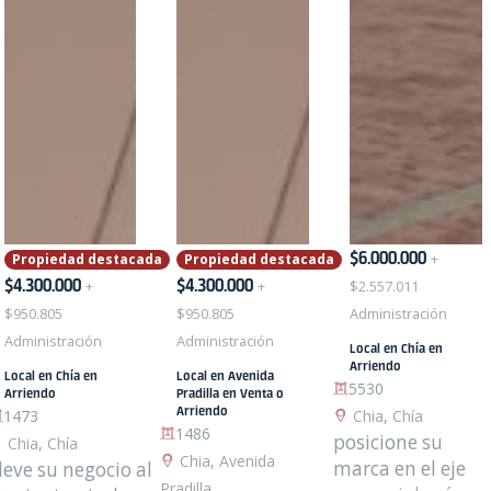
$6.000.000
+
Propiedad destacada
Propiedad destacada
$4.300.000
$4.300.000
+
+
$2.557.011
$950.805
$950.805
Administración
Administración
Administración
Local en Chía en
Arriendo
Local en Chía en
Local en Avenida
5530
Arriendo
Pradilla en Venta o
Arriendo
1473
Chia
,
Chía
1486
posicione su
Chia
,
Chía
Chia
,
Avenida
marca en el eje
lleve su negocio al
Pradilla