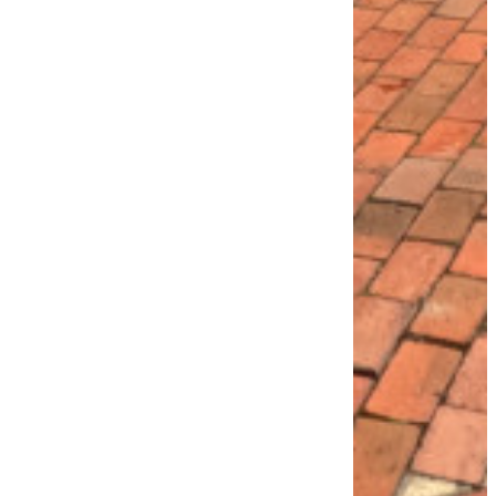
establecer su
empresa o
adquirir un
inmueble con
excelente
proyección de
valorización y
rentabilidad, este
local reúne las
condiciones ide