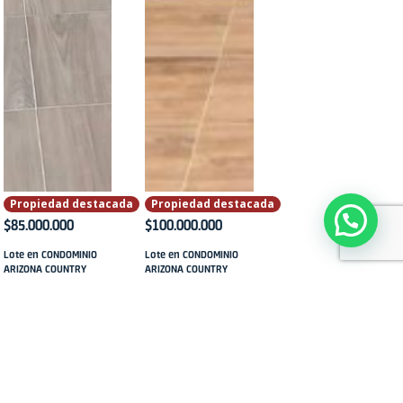
Propiedad destacada
Propiedad destacada
$85.000.000
$100.000.000
Lote en CONDOMINIO
Lote en CONDOMINIO
ARIZONA COUNTRY
ARIZONA COUNTRY
CLUB II en Venta
CLUB II en Venta
14074
12438
Alvarado
,
Alvarado
,
ONDOMINIO
CONDOMINIO
RIZONA COUNTRY
ARIZONA COUNTRY
LUB II
CLUB II