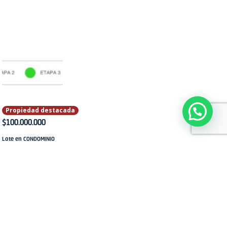
Propiedad destacada
$100.000.000
Lote en CONDOMINIO
LAND STONEVILLE en
Venta
13302
Alvarado
,
ONDOMINIO LAND
TONEVILLE
ote en venta