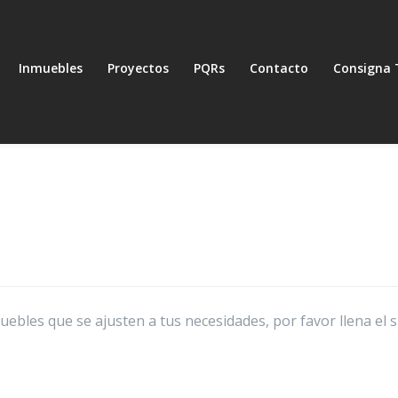
Inmuebles
Proyectos
PQRs
Contacto
Consigna 
bles que se ajusten a tus necesidades, por favor llena el 