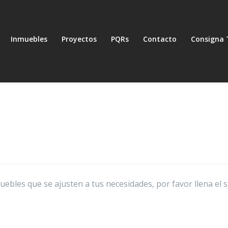
Inmuebles
Proyectos
PQRs
Contacto
Consigna 
bles que se ajusten a tus necesidades, por favor llena el 