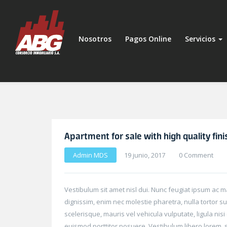
Nosotros
Pagos Online
Servicios
Apartment for sale with high quality fini
Admin MDS
19 junio, 2017
0 Comment
Vestibulum sit amet nisl dui. Nunc feugiat ipsum ac 
dignissim, enim nec molestie pharetra, nulla tortor 
scelerisque, mauris vel vehicula vulputate, ligula nisi
euismod porttitor posuere. Vestibulum libero lorem, s