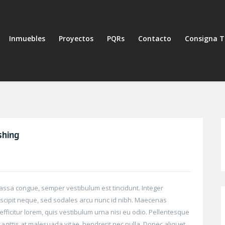
Inmuebles
Proyectos
PQRs
Contacto
Consigna T
shing
massa congue, semper vestibulum est tincidunt. Integer
suscipit neque, sed sodales arcu nunc id nibh. Maecenas
 efficitur lorem, quis vestibulum urna nisi eu odio. Pellentesque
agittis at malesuada vitae, hendrerit nec nulla. Donec aliquet