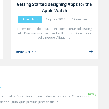
Getting Started Designing Apps for the
Apple Watch
Admin MDS
19 junio, 2017
0 Comment
Lorem ipsum dolor sit amet, consectetur adipiscing
elit. Duis mollis et sem sed sollicitudin. Donec non
odio neque. Aliquam ...
Read Article
7
Reply
tudin convallis. Curabitur congue malesuada cursus. Curabitur ut
stie ligula, quis pretium justo tristique.