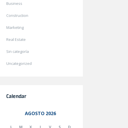
Business
Construction
Marketing
Real Estate
Sin categoría
Uncategorized
Calendar
AGOSTO 2026
L
M
X
J
V
S
D