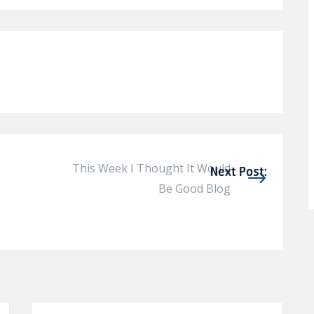
This Week I Thought It Would
Next Post:
Be Good Blog