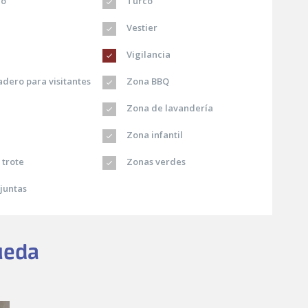
io
Turco
Vestier
Vigilancia
dero para visitantes
Zona BBQ
Zona de lavandería
Zona infantil
 trote
Zonas verdes
juntas
ueda