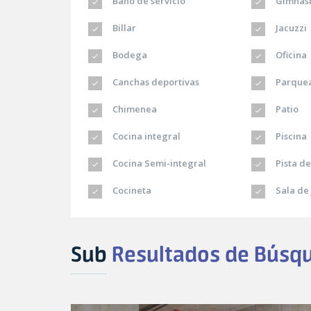
Baño de servicio
Gimnas
Billar
Jacuzzi
Bodega
Oficina
Canchas deportivas
Parquea
Chimenea
Patio
Cocina integral
Piscina
Cocina Semi-integral
Pista de
Cocineta
Sala de 
Sub
Resultados de Búsq