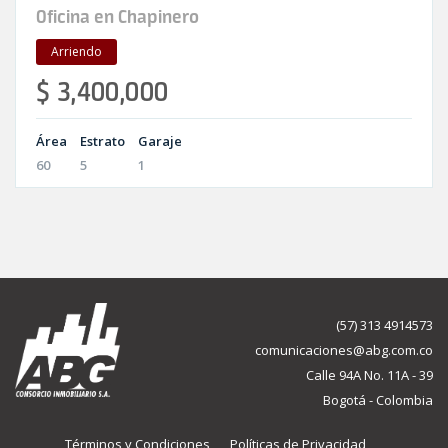
Oficina en Chapinero
Arriendo
$ 3,400,000
Área
Estrato
Garaje
60
5
1
(57) 313 4914573
comunicaciones@abg.com.co
Calle 94A No. 11A - 39
Bogotá - Colombia
Términos y Condiciones
Políticas de Privacidad