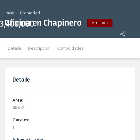
Inicio
Propiedad
Oficina en Chapinero
 3,400,000
Arriendo
Detalle
Descripción
Comodidades
Detalle
Área:
60 m2
Garajes:
1
Administración: